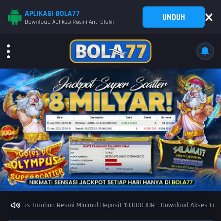
APLIKASI BOLA77
UNDUH
Download Aplikasi Resmi Anti Blokir
- Situs Taruhan Resmi Minimal Deposit 10.000 IDR - Download Akses Login Via