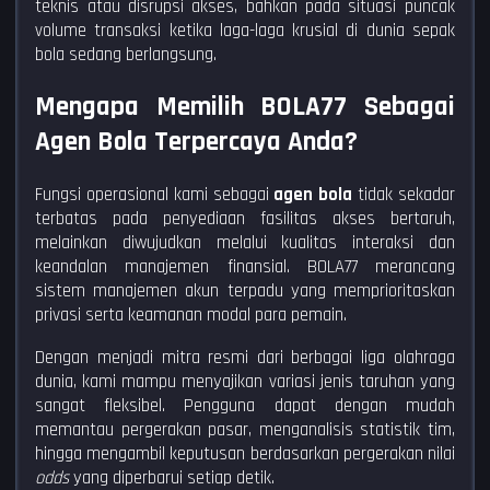
teknis atau disrupsi akses, bahkan pada situasi puncak
volume transaksi ketika laga-laga krusial di dunia sepak
bola sedang berlangsung.
Mengapa Memilih BOLA77 Sebagai
Agen Bola Terpercaya Anda?
Fungsi operasional kami sebagai
agen bola
tidak sekadar
terbatas pada penyediaan fasilitas akses bertaruh,
melainkan diwujudkan melalui kualitas interaksi dan
keandalan manajemen finansial. BOLA77 merancang
sistem manajemen akun terpadu yang memprioritaskan
privasi serta keamanan modal para pemain.
Dengan menjadi mitra resmi dari berbagai liga olahraga
dunia, kami mampu menyajikan variasi jenis taruhan yang
sangat fleksibel. Pengguna dapat dengan mudah
memantau pergerakan pasar, menganalisis statistik tim,
hingga mengambil keputusan berdasarkan pergerakan nilai
odds
yang diperbarui setiap detik.