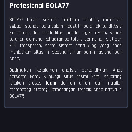
Profesional BOLA77
BOLA77 bukan sekadar platform taruhan, melainkan
sebuah standar baru dalam industri hiburan digital di Asia.
Kombinasi dari kredibilitas bandar agen resmi, variasi
taruhan olahraga, kehadiran portofolio permainan slot ber-
RTP transparan, serta sistem pendukung yang andal
menjadikan situs ini sebagai pilihan paling rasional bagi
Anda.
Optimalkan ketajaman analisis pertandingan Anda
bersama kami. Kunjungi situs resmi kami sekarang,
lakukan proses
login
dengan aman, dan mulailah
merancang strategi kemenangan terbaik Anda hanya di
BOLA77!