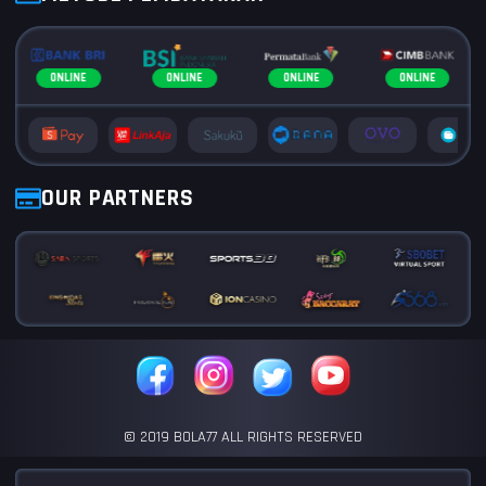
ONLINE
ONLINE
ONLINE
ONLINE
OUR PARTNERS
© 2019 BOLA77 ALL RIGHTS RESERVED