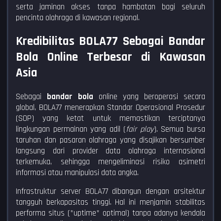
serta jaminan akses tanpa hambatan bagi seluruh
pencinta olahraga di kawasan regional.
Kredibilitas BOLA77 Sebagai Bandar
Bola Online Terbesar di Kawasan
Asia
Sebagai
bandar bola
online yang beroperasi secara
global, BOLA77 menerapkan Standar Operasional Prosedur
(SOP) yang ketat untuk memastikan terciptanya
lingkungan permainan yang adil (
fair play
). Semua bursa
taruhan dan pasaran olahraga yang disajikan bersumber
langsung dari provider data olahraga internasional
terkemuka, sehingga mengeliminasi risiko asimetri
informasi atau manipulasi data angka.
Infrastruktur server BOLA77 dibangun dengan arsitektur
tangguh berkapasitas tinggi. Hal ini menjamin stabilitas
performa situs (*uptime* optimal) tanpa adanya kendala