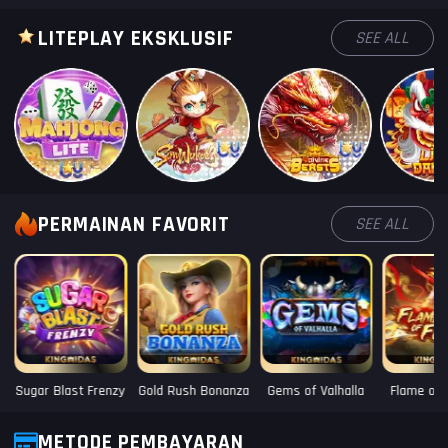
LITEPLAY EKSKLUSIF
SEE ALL
PERMAINAN FAVORIT
SEE ALL
Sugar Blast Frenzy
Gold Rush Bonanza
Gems of Valhalla
Flame of For
METODE PEMBAYARAN