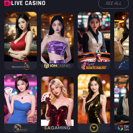
LIVE CASINO
SEE ALL