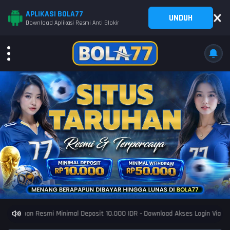
APLIKASI BOLA77
UNDUH
Download Aplikasi Resmi Anti Blokir
Taruhan Resmi Minimal Deposit 10.000 IDR - Download Akses Login Via Aplikas