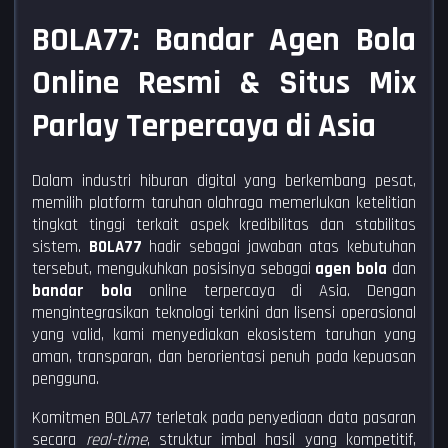
BOLA77: Bandar Agen Bola
Online Resmi & Situs Mix
Parlay Terpercaya di Asia
Dalam industri hiburan digital yang berkembang pesat,
memilih platform taruhan olahraga memerlukan ketelitian
tingkat tinggi terkait aspek kredibilitas dan stabilitas
sistem.
BOLA77
hadir sebagai jawaban atas kebutuhan
tersebut, mengukuhkan posisinya sebagai
agen bola
dan
bandar bola
online terpercaya di Asia. Dengan
mengintegrasikan teknologi terkini dan lisensi operasional
yang valid, kami menyediakan ekosistem taruhan yang
aman, transparan, dan berorientasi penuh pada kepuasan
pengguna.
Komitmen BOLA77 terletak pada penyediaan data pasaran
secara
real-time
, struktur imbal hasil yang kompetitif,