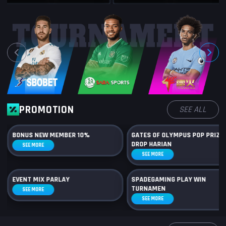
PROMOTION
SEE ALL
BONUS NEW MEMBER 10%
GATES OF OLYMPUS POP PRIZE
DROP HARIAN
SEE MORE
SEE MORE
EVENT MIX PARLAY
SPADEGAMING PLAY WIN
TURNAMEN
SEE MORE
SEE MORE