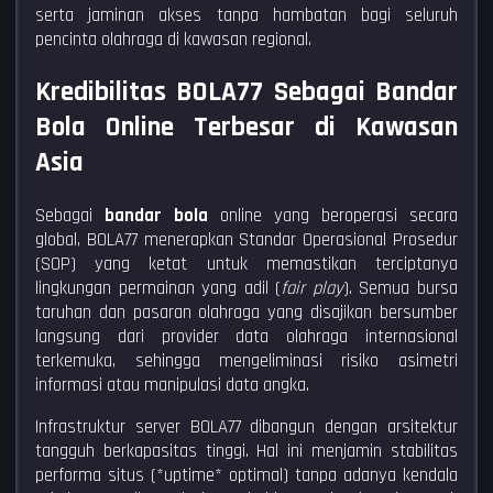
serta jaminan akses tanpa hambatan bagi seluruh
pencinta olahraga di kawasan regional.
Kredibilitas BOLA77 Sebagai Bandar
Bola Online Terbesar di Kawasan
Asia
Sebagai
bandar bola
online yang beroperasi secara
global, BOLA77 menerapkan Standar Operasional Prosedur
(SOP) yang ketat untuk memastikan terciptanya
lingkungan permainan yang adil (
fair play
). Semua bursa
taruhan dan pasaran olahraga yang disajikan bersumber
langsung dari provider data olahraga internasional
terkemuka, sehingga mengeliminasi risiko asimetri
informasi atau manipulasi data angka.
Infrastruktur server BOLA77 dibangun dengan arsitektur
tangguh berkapasitas tinggi. Hal ini menjamin stabilitas
performa situs (*uptime* optimal) tanpa adanya kendala