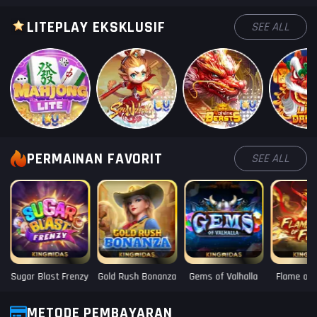
LITEPLAY EKSKLUSIF
SEE ALL
PERMAINAN FAVORIT
SEE ALL
Sugar Blast Frenzy
Gold Rush Bonanza
Gems of Valhalla
Flame of 
METODE PEMBAYARAN