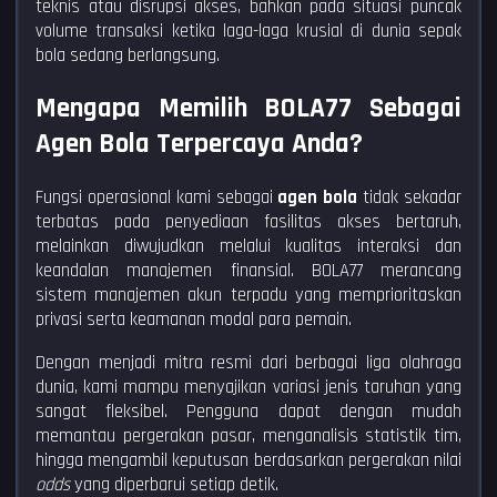
teknis atau disrupsi akses, bahkan pada situasi puncak
volume transaksi ketika laga-laga krusial di dunia sepak
bola sedang berlangsung.
Mengapa Memilih BOLA77 Sebagai
Agen Bola Terpercaya Anda?
Fungsi operasional kami sebagai
agen bola
tidak sekadar
terbatas pada penyediaan fasilitas akses bertaruh,
melainkan diwujudkan melalui kualitas interaksi dan
keandalan manajemen finansial. BOLA77 merancang
sistem manajemen akun terpadu yang memprioritaskan
privasi serta keamanan modal para pemain.
Dengan menjadi mitra resmi dari berbagai liga olahraga
dunia, kami mampu menyajikan variasi jenis taruhan yang
sangat fleksibel. Pengguna dapat dengan mudah
memantau pergerakan pasar, menganalisis statistik tim,
hingga mengambil keputusan berdasarkan pergerakan nilai
odds
yang diperbarui setiap detik.