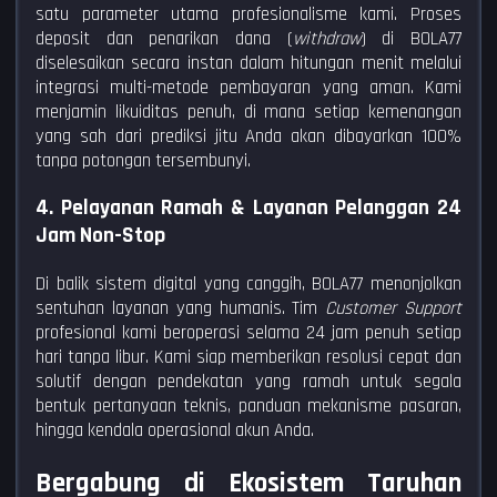
satu parameter utama profesionalisme kami. Proses
deposit dan penarikan dana (
withdraw
) di BOLA77
diselesaikan secara instan dalam hitungan menit melalui
integrasi multi-metode pembayaran yang aman. Kami
menjamin likuiditas penuh, di mana setiap kemenangan
yang sah dari prediksi jitu Anda akan dibayarkan 100%
tanpa potongan tersembunyi.
4. Pelayanan Ramah & Layanan Pelanggan 24
Jam Non-Stop
Di balik sistem digital yang canggih, BOLA77 menonjolkan
sentuhan layanan yang humanis. Tim
Customer Support
profesional kami beroperasi selama 24 jam penuh setiap
hari tanpa libur. Kami siap memberikan resolusi cepat dan
solutif dengan pendekatan yang ramah untuk segala
bentuk pertanyaan teknis, panduan mekanisme pasaran,
hingga kendala operasional akun Anda.
Bergabung di Ekosistem Taruhan