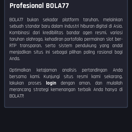
Profesional BOLA77
BOLA77 bukan sekadar platform taruhan, melainkan
sebuah standar baru dalam industri hiburan digital di Asia.
Kombinasi dari kredibilitas bandar agen resmi, variasi
taruhan olahraga, kehadiran portofolio permainan slot ber-
RTP transparan, serta sistem pendukung yang andal
menjadikan situs ini sebagai pilihan paling rasional bagi
Anda.
Optimalkan ketajaman analisis pertandingan Anda
bersama kami. Kunjungi situs resmi kami sekarang,
lakukan proses
login
dengan aman, dan mulailah
merancang strategi kemenangan terbaik Anda hanya di
BOLA77!