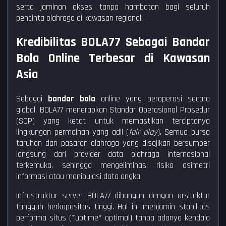
serta jaminan akses tanpa hambatan bagi seluruh
pencinta olahraga di kawasan regional.
Kredibilitas BOLA77 Sebagai Bandar
Bola Online Terbesar di Kawasan
Asia
Sebagai
bandar bola
online yang beroperasi secara
global, BOLA77 menerapkan Standar Operasional Prosedur
(SOP) yang ketat untuk memastikan terciptanya
lingkungan permainan yang adil (
fair play
). Semua bursa
taruhan dan pasaran olahraga yang disajikan bersumber
langsung dari provider data olahraga internasional
terkemuka, sehingga mengeliminasi risiko asimetri
informasi atau manipulasi data angka.
Infrastruktur server BOLA77 dibangun dengan arsitektur
tangguh berkapasitas tinggi. Hal ini menjamin stabilitas
performa situs (*uptime* optimal) tanpa adanya kendala