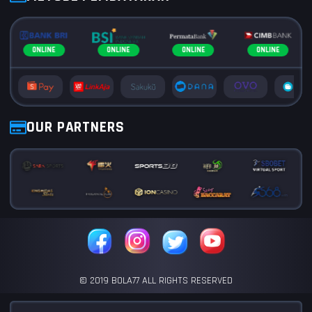
ONLINE
ONLINE
ONLINE
ONLINE
OUR PARTNERS
© 2019 BOLA77 ALL RIGHTS RESERVED