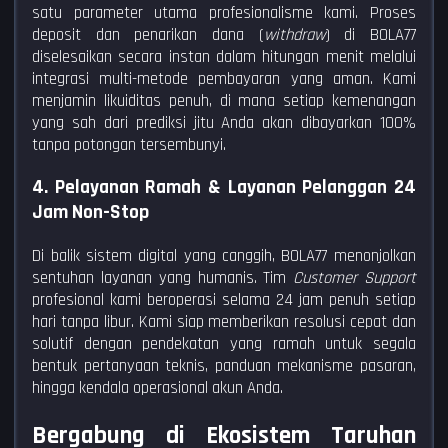
satu parameter utama profesionalisme kami. Proses
deposit dan penarikan dana (
withdraw
) di BOLA77
diselesaikan secara instan dalam hitungan menit melalui
integrasi multi-metode pembayaran yang aman. Kami
menjamin likuiditas penuh, di mana setiap kemenangan
yang sah dari prediksi jitu Anda akan dibayarkan 100%
tanpa potongan tersembunyi.
4. Pelayanan Ramah & Layanan Pelanggan 24
Jam Non-Stop
Di balik sistem digital yang canggih, BOLA77 menonjolkan
sentuhan layanan yang humanis. Tim
Customer Support
profesional kami beroperasi selama 24 jam penuh setiap
hari tanpa libur. Kami siap memberikan resolusi cepat dan
solutif dengan pendekatan yang ramah untuk segala
bentuk pertanyaan teknis, panduan mekanisme pasaran,
hingga kendala operasional akun Anda.
Bergabung di Ekosistem Taruhan