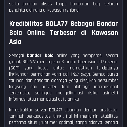
serta jaminan akses tanpa hambatan bagi seluruh
pencinta olahraga di kawasan regional.
Kredibilitas BOLA77 Sebagai Bandar
Bola Online Terbesar di Kawasan
Asia
Sebagai
bandar bola
online yang beroperasi secara
global, BOLA77 menerapkan Standar Operasional Prosedur
(SOP) yang ketat untuk memastikan terciptanya
lingkungan permainan yang adil (
fair play
). Semua bursa
taruhan dan pasaran olahraga yang disajikan bersumber
langsung dari provider data olahraga internasional
terkemuka, sehingga mengeliminasi risiko asimetri
informasi atau manipulasi data angka.
Infrastruktur server BOLA77 dibangun dengan arsitektur
tangguh berkapasitas tinggi. Hal ini menjamin stabilitas
performa situs (*uptime* optimal) tanpa adanya kendala