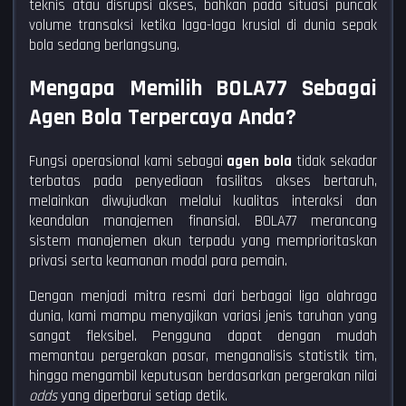
teknis atau disrupsi akses, bahkan pada situasi puncak
volume transaksi ketika laga-laga krusial di dunia sepak
bola sedang berlangsung.
Mengapa Memilih BOLA77 Sebagai
Agen Bola Terpercaya Anda?
Fungsi operasional kami sebagai
agen bola
tidak sekadar
terbatas pada penyediaan fasilitas akses bertaruh,
melainkan diwujudkan melalui kualitas interaksi dan
keandalan manajemen finansial. BOLA77 merancang
sistem manajemen akun terpadu yang memprioritaskan
privasi serta keamanan modal para pemain.
Dengan menjadi mitra resmi dari berbagai liga olahraga
dunia, kami mampu menyajikan variasi jenis taruhan yang
sangat fleksibel. Pengguna dapat dengan mudah
memantau pergerakan pasar, menganalisis statistik tim,
hingga mengambil keputusan berdasarkan pergerakan nilai
odds
yang diperbarui setiap detik.