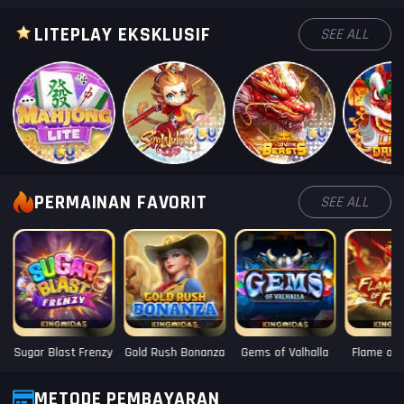
LITEPLAY EKSKLUSIF
SEE ALL
PERMAINAN FAVORIT
SEE ALL
Sugar Blast Frenzy
Gold Rush Bonanza
Gems of Valhalla
Flame of 
METODE PEMBAYARAN