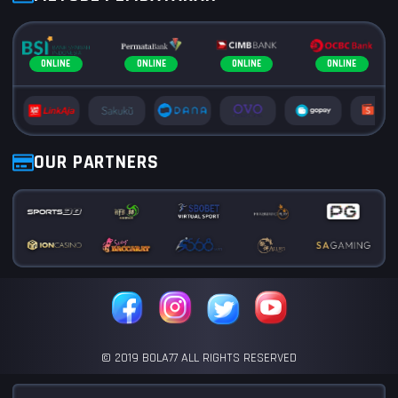
ONLINE
ONLINE
ONLINE
ONLINE
OUR PARTNERS
© 2019 BOLA77 ALL RIGHTS RESERVED