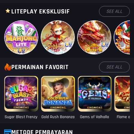
LITEPLAY EKSKLUSIF
SEE ALL
PERMAINAN FAVORIT
SEE ALL
Sugar Blast Frenzy
Gold Rush Bonanza
Gems of Valhalla
Flame of F
METODE PEMBAYARAN