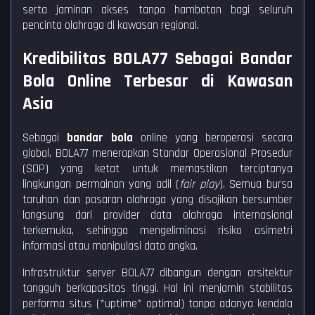
serta jaminan akses tanpa hambatan bagi seluruh
pencinta olahraga di kawasan regional.
Kredibilitas BOLA77 Sebagai Bandar
Bola Online Terbesar di Kawasan
Asia
Sebagai
bandar bola
online yang beroperasi secara
global, BOLA77 menerapkan Standar Operasional Prosedur
(SOP) yang ketat untuk memastikan terciptanya
lingkungan permainan yang adil (
fair play
). Semua bursa
taruhan dan pasaran olahraga yang disajikan bersumber
langsung dari provider data olahraga internasional
terkemuka, sehingga mengeliminasi risiko asimetri
informasi atau manipulasi data angka.
Infrastruktur server BOLA77 dibangun dengan arsitektur
tangguh berkapasitas tinggi. Hal ini menjamin stabilitas
performa situs (*uptime* optimal) tanpa adanya kendala