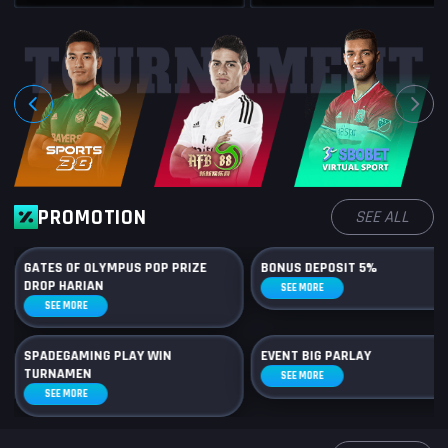
PROMOTION
SEE ALL
GATES OF OLYMPUS POP PRIZE
BONUS DEPOSIT 5%
DROP HARIAN
SEE MORE
SEE MORE
SPADEGAMING PLAY WIN
EVENT BIG PARLAY
TURNAMEN
SEE MORE
SEE MORE