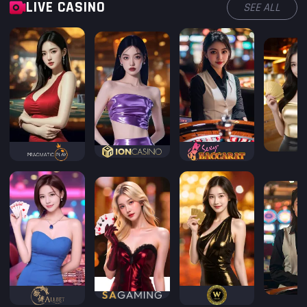
LIVE CASINO
SEE ALL