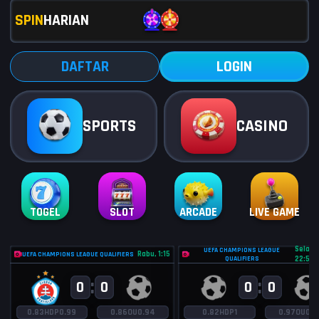
SPIN
HARIAN
DAFTAR
LOGIN
SPORTS
CASINO
TOGEL
SLOT
ARCADE
LIVE GAME
Selasa
UEFA CHAMPIONS LEAGUE
0
Rabu, 1:15
UEFA CHAMPIONS LEAGUE QUALIFIERS
QUALIFIERS
22:59
:
:
0
0
0
0
0.83
HDP
0.99
0.86
OU
0.94
0.82
HDP
1
0.97
OU
0.8