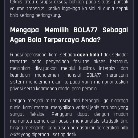
teknis atau disrupsi akses, bahkan pada situasi puncak
volume transaksi ketika laga-laga krusial di dunia sepak
bola sedang berlangsung.
Mengapa Memilih BOLA77 Sebagai
Agen Bola Terpercaya Anda?
Fungsi operasional kami sebagai
agen bola
tidak sekadar
terbatas pada penyediaan fasilitas akses bertaruh,
melainkan diwujudkan melalui kualitas interaksi dan
keandalan manajemen finansial. BOLA77 merancang
sistem manajemen akun terpadu yang memprioritaskan
privasi serta keamanan modal para pemain.
Dengan menjadi mitra resmi dari berbagai liga olahraga
dunia, kami mampu menyajikan variasi jenis taruhan yang
sangat fleksibel. Pengguna dapat dengan mudah
memantau pergerakan pasar, menganalisis statistik tim,
hingga mengambil keputusan berdasarkan pergerakan nilai
odds
yang diperbarui setiap detik.